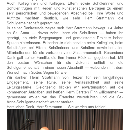
Auch Kolleginnen und Kollegen, Eltern sowie Schülerinnen und
Schüler trugen mit Reden und künstlerischen Beiträgen zu einem
sehr persönlichen und bewegenden Abschied bei. Ihre Worte und
Auftritte machten deutlich, wie sehr Herr Stratmann die
Schulgemeinschaft geprägt hat.
In seiner Dankesrede zeigte sich Herr Stratmann bewegt: 34 Jahre
an St. Anna — davon zehn Jahre als Schulleiter — haben ihn
geprägt, so viele Begegnungen und gemeinsame Projekte haben
Spuren hinterlassen. Er bedankte sich herzlich beim Kollegium, beim
Schulträger, bei Eltern, Schülerinnen und Schülern sowie bei allen
Mitarbeitenden für die vertrauensvolle Zusammenarbeit. Besonderer
Dank galt seiner Familie, die ihm immer Rückhalt gegeben hat. Mit
den besten Wünschen für die Zukunft entließ er die
Schulgemeinschaft in einen neuen Abschnitt — verbunden mit dem
Wunsch nach Gottes Segen für alle.
Wir danken Herrn Stratmann von Herzen für sein langjähriges
Engagement, seine Ruhe, seine Verlässlichkeit und seine
Leitungsstärke. Gleichzeitig blicken wir erwartungsfroh auf die
kommenden Aufgaben und heißen Herrn Carsten Finn willkommen —
gemeinsam wollen wir das Erreichte weiterführen und die St.-
Anna‑Schulgemeinschaft weiter stärken.
Herzlichen Dank, Herr Stratmann — Sie werden uns fehlen!