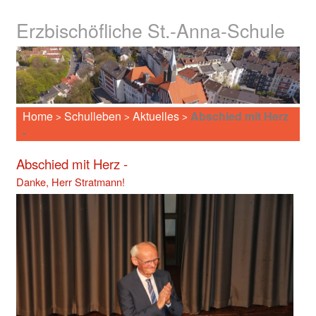
Erzbischöfliche St.-Anna-Schule
Home
Schulleben
Aktuelles
Abschied mit Herz
>
>
>
-
Abschied mit Herz -
Danke, Herr Stratmann!