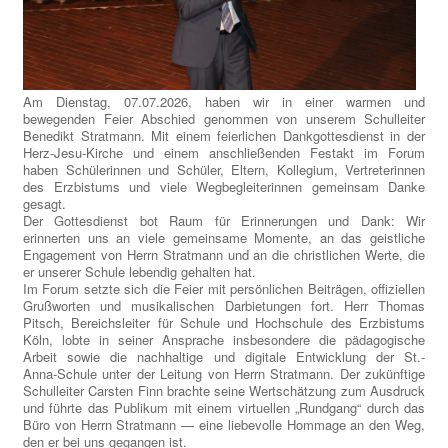
Am Dienstag, 07.07.2026, haben wir in einer warmen und
bewegenden Feier Abschied genommen von unserem Schulleiter
Benedikt Stratmann. Mit einem feierlichen Dankgottesdienst in der
Herz‑Jesu‑Kirche und einem anschließenden Festakt im Forum
haben Schülerinnen und Schüler, Eltern, Kollegium, Vertreterinnen
des Erzbistums und viele Wegbegleiterinnen gemeinsam Danke
gesagt.
Der Gottesdienst bot Raum für Erinnerungen und Dank: Wir
erinnerten uns an viele gemeinsame Momente, an das geistliche
Engagement von Herrn Stratmann und an die christlichen Werte, die
er unserer Schule lebendig gehalten hat.
Im Forum setzte sich die Feier mit persönlichen Beiträgen, offiziellen
Grußworten und musikalischen Darbietungen fort. Herr Thomas
Pitsch, Bereichsleiter für Schule und Hochschule des Erzbistums
Köln, lobte in seiner Ansprache insbesondere die pädagogische
Arbeit sowie die nachhaltige und digitale Entwicklung der St.-
Anna‑Schule unter der Leitung von Herrn Stratmann. Der zukünftige
Schulleiter Carsten Finn brachte seine Wertschätzung zum Ausdruck
und führte das Publikum mit einem virtuellen „Rundgang“ durch das
Büro von Herrn Stratmann — eine liebevolle Hommage an den Weg,
den er bei uns gegangen ist.