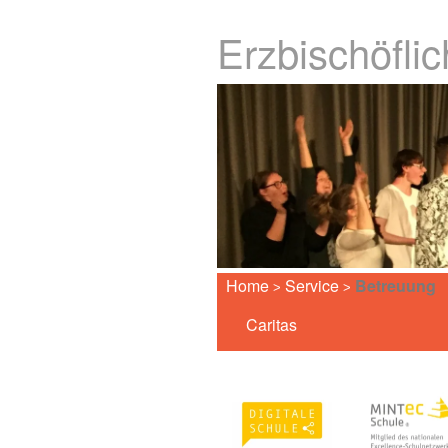
Erzbischöfli
Home
Service
Betreuung
>
>
Caritas