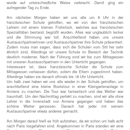
wurde auf unterschiedliche Weise verbracht. Damit ging ein
aufregender Tag zu Ende.
Am nächsten Morgen haben wir uns alle um 8 Uhr in der
französischen Schule getroffen, wo wir von den französischen
Lehrern mit einem kleinen Frühstück, welches aus französischen
Spezialitäten bestand, begrüßt wurden. Alles war unglaublich lecker
und die Stimmung war toll. Anschließend haben uns unsere
Austauschpartnerinnen und Austauschpartner ihre Schule präsentiert.
Zudem muss man sagen, dass sich die Schulen vom Stil her sehr
ähnlich sind. Allerdings ist unsere Schule im Bereich der Technik
deutlich moderner. Nach der Führung sind wir bis zum Mittagessen
mit unseren Austauschpartnern in den Unterricht gegangen.
Interessant ist, dass französische Schüler die Schule zum
Mittagessen verlassen dürfen, sofern die Eltern zugestimmt haben.
Allerdings haben sie danach oftmals bis 18 Uhr Unterricht.
Um halb zwei haben wir uns alle wieder in der Schule getroffen, um
anschließend eine kleine Bootstour in einer Kleingartenanlage in
Amiens zu machen. Die Tour war fantastisch und das Wetter war
traumhaft. Um den Nachmittag perfekt zu machen, sind wir alle ohne
Lehrer in die Innenstadt von Amiens gegangen und haben das
schöne Wetter genossen. Danach hat jeder mit seinem
Austauschpartner etwas anderes gemacht.
Am Morgen darauf hieß es früh aufstehen, da wir schon um halb acht
nach Paris losgefahren sind. Angekommen in Paris standen wir eine