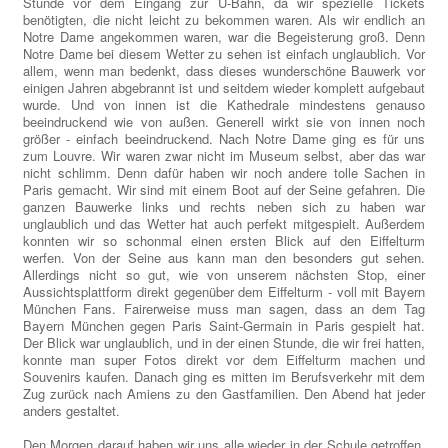
Stunde vor dem Eingang zur U-Bahn, da wir spezielle Tickets
benötigten, die nicht leicht zu bekommen waren. Als wir endlich an
Notre Dame angekommen waren, war die Begeisterung groß. Denn
Notre Dame bei diesem Wetter zu sehen ist einfach unglaublich. Vor
allem, wenn man bedenkt, dass dieses wunderschöne Bauwerk vor
einigen Jahren abgebrannt ist und seitdem wieder komplett aufgebaut
wurde. Und von innen ist die Kathedrale mindestens genauso
beeindruckend wie von außen. Generell wirkt sie von innen noch
größer - einfach beeindruckend. Nach Notre Dame ging es für uns
zum Louvre. Wir waren zwar nicht im Museum selbst, aber das war
nicht schlimm. Denn dafür haben wir noch andere tolle Sachen in
Paris gemacht. Wir sind mit einem Boot auf der Seine gefahren. Die
ganzen Bauwerke links und rechts neben sich zu haben war
unglaublich und das Wetter hat auch perfekt mitgespielt. Außerdem
konnten wir so schonmal einen ersten Blick auf den Eiffelturm
werfen. Von der Seine aus kann man den besonders gut sehen.
Allerdings nicht so gut, wie von unserem nächsten Stop, einer
Aussichtsplattform direkt gegenüber dem Eiffelturm - voll mit Bayern
München Fans. Fairerweise muss man sagen, dass an dem Tag
Bayern München gegen Paris Saint-Germain in Paris gespielt hat.
Der Blick war unglaublich, und in der einen Stunde, die wir frei hatten,
konnte man super Fotos direkt vor dem Eiffelturm machen und
Souvenirs kaufen. Danach ging es mitten im Berufsverkehr mit dem
Zug zurück nach Amiens zu den Gastfamilien. Den Abend hat jeder
anders gestaltet.
Den Morgen darauf haben wir uns alle wieder in der Schule getroffen.