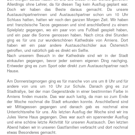
Allerdings ohne Lehrer, da für diesen Tag kein Ausflug geplant war.
Doch wir haben das Beste daraus gemacht. Da unsere
Austauschpartnerinnen und Austauschpartner schon um 10 Uhr
Schluss hatten, hatten wir noch den ganzen Morgen Zeit. Wir haben
erst französische Tacos gegessen und sind anschließend zu einem
Spielplatz gegangen, wo ein paar von uns Fußball gespielt haben,
und ein paar die Sonne genossen haben. Nach circa drei Stunden
ging es für uns zur wunderschönen Kathedrale von Amiens. Dort
haben wir ein paar andere Austauschschüler aus Österreich
getroffen, und natürlich gab es direkt ein Selfie.
Nach unserem Besuch in der Kathedrale sind wir in der Stadt
einkaufen gegangen, bevor jeder seinem eigenen Ding nachging.
Entweder ging es zum Sport oder direkt zum Austauschpartner nach
Hause.
Am Donnerstagmorgen ging es für manche von uns um 8 Uhr und für
andere von uns um 10 Uhr zur Schule. Danach ging es zur
Stadtrallye, bei der man Gegenstände in einer bestimmten Farbe in
Amiens finden musste. Das war auch lustig, da man so zum Ende
der Woche nochmal die Stadt erkunden konnte. Anschließend sind
wir Mittagessen gegangen und danach gab es nochmal eine
Unterrichtsreihe für uns. Als letzten Ausflug der Woche sind wir ins
Jules Verne Haus gegangen. Dies war auch ein spannender Ausflug
und eine schöne letzte Aktivität für unseren Austausch. Den letzten
Abend haben wir in unseren Gastfamilien verbracht und dort nochmal
etwas Besonderes gemacht.