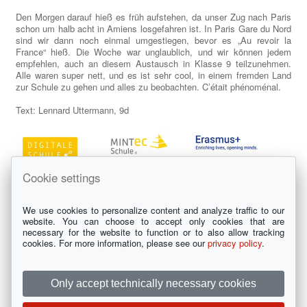
Den Morgen darauf hieß es früh aufstehen, da unser Zug nach Paris
schon um halb acht in Amiens losgefahren ist. In Paris Gare du Nord
sind wir dann noch einmal umgestiegen, bevor es „Au revoir la
France“ hieß. Die Woche war unglaublich, und wir können jedem
empfehlen, auch an diesem Austausch in Klasse 9 teilzunehmen.
Alle waren super nett, und es ist sehr cool, in einem fremden Land
zur Schule zu gehen und alles zu beobachten. C’était phénoménal.
Text: Lennard Uttermann, 9d
Cookie settings
We use cookies to personalize content and analyze traffic to our
website. You can choose to accept only cookies that are
necessary for the website to function or to also allow tracking
cookies. For more information, please see our
privacy policy
.
Impressum
|
Datenschutz
St.-Anna-Schule Wuppertal • Erzbischöfliches Gymnasium für
Only accept technically necessary cookies
Jungen und Mädchen
Dorotheenstraße 11-19 • 42105 Wuppertal • Tel. 0202-429650 • E-