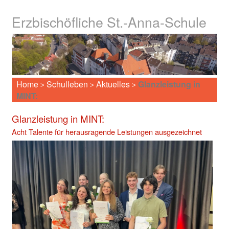
Erzbischöfliche St.-Anna-Schule
Home
Schulleben
Aktuelles
Glanzleistung in
>
>
>
MINT:
Glanzleistung in MINT:
Acht Talente für herausragende Leistungen ausgezeichnet