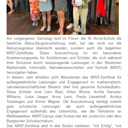
Am vergangenen Samstag fand im Forum der St.-Anna-Schule die
feierliche Abitur-Zeugnisverleihung statt, bei der nicht nur die
Abiturzeugnisse überreicht wurden, sondern auch die begehrten
MINT-Zertifikate. Diese Auszeichnung ist ein besonderer
Anerkennungspreis für Schülerinnen und Schüler, die sich während
ihrer Schulzeit durch herausragende Leistungen in den Bereichen
Mathematik, Informatik, Naturwissenschaften und Technik (MINT)
hervorgetan haben.
In diesem Jahr erhielten acht Abiturienten das MINT-Zertifikat für
außergewöhnliche Leistungen und Engagement im mathematisch-
naturwissenschaftlichen Bereich über ihre gesamte Schullaufbahn.
Diese Schüler sind Liam Bast, Kilian Blume, Amilia Danuser-
Williams, Luise Jaeger, Anna Lenz, Paula Liesenhoff, Annika
Tersteegen und Simon Wagner. Die Auszeichnung würdigt sowohl
gute schulische Leistungen als auch außergewöhnliches
Engagement außerhalb des Unterrichts, wie die Teilnahme an
Wettbewerben, MINT-Camps oder Kursen bei der Junior-Uni oder dem
Bergischen Schultechnikum.
Das MINT-Zertifikat wird in drei Stufen verliehen: "mit Erfolg", "mit