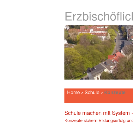
Erzbischöfli
Home
Schule
Konzepte
>
>
Schule machen mit System -
Konzepte sichern Bildungserfolg und