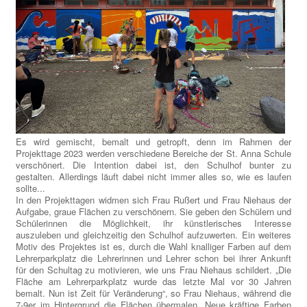
Es wird gemischt, bemalt und getropft, denn im Rahmen der
Projekttage 2023 werden verschiedene Bereiche der St. Anna Schule
verschönert. Die Intention dabei ist, den Schulhof bunter zu
gestalten. Allerdings läuft dabei nicht immer alles so, wie es laufen
sollte...
In den Projekttagen widmen sich Frau Rußert und Frau Niehaus der
Aufgabe, graue Flächen zu verschönern. Sie geben den Schülern und
Schülerinnen die Möglichkeit, ihr künstlerisches Interesse
auszuleben und gleichzeitig den Schulhof aufzuwerten. Ein weiteres
Motiv des Projektes ist es, durch die Wahl knalliger Farben auf dem
Lehrerparkplatz die Lehrerinnen und Lehrer schon bei ihrer Ankunft
für den Schultag zu motivieren, wie uns Frau Niehaus schildert. „Die
Fläche am Lehrerparkplatz wurde das letzte Mal vor 30 Jahren
bemalt. Nun ist Zeit für Veränderung“, so Frau Niehaus, während die
7-9er im Hintergrund die Flächen übermalen. Neue kräftige Farben