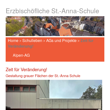
Erzbischöfliche St.-Anna-Schule
Home
Schulleben
AGs und Projekte
Zeit für
>
>
>
Veränderung!
Alpen-AG
Zeit für Veränderung!
Gestaltung grauer Flächen der St.-Anna Schule