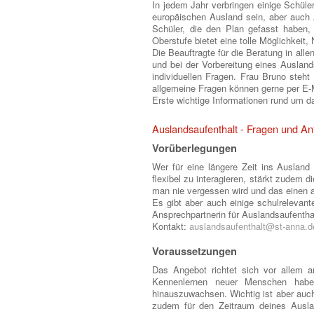
In jedem Jahr verbringen einige Schüle
europäischen Ausland sein, aber auch 
Schüler, die den Plan gefasst haben,
Oberstufe bietet eine tolle Möglichkeit
Die Beauftragte für die Beratung in all
und bei der Vorbereitung eines Ausland
individuellen Fragen. Frau Bruno steht
allgemeine Fragen können gerne per E-
Erste wichtige Informationen rund um da
Auslandsaufenthalt - Fragen und An
Vorüberlegungen
Wer für eine längere Zeit ins Ausland
flexibel zu interagieren, stärkt zudem d
man nie vergessen wird und das einen 
Es gibt aber auch einige schulrelevan
Ansprechpartnerin für Auslandsaufentha
Kontakt:
auslandsaufenthalt@st-anna.d
Voraussetzungen
Das Angebot richtet sich vor allem a
Kennenlernen neuer Menschen haben
hinauszuwachsen. Wichtig ist aber auc
zudem für den Zeitraum deines Auslan