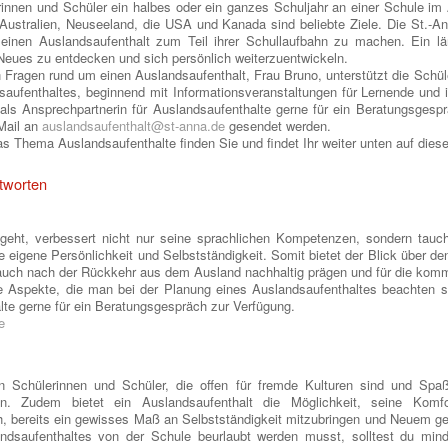
rinnen und Schüler ein halbes oder ein ganzes Schuljahr an einer Schule i
Australien, Neuseeland, die USA und Kanada sind beliebte Ziele. Die St.-An
 einen Auslandsaufenthalt zum Teil ihrer Schullaufbahn zu machen. Ein lä
, Neues zu entdecken und sich persönlich weiterzuentwickeln.
en Fragen rund um einen Auslandsaufenthalt, Frau Bruno, unterstützt die Schül
saufenthaltes, beginnend mit Informationsveranstaltungen für Lernende und ih
 als Ansprechpartnerin für Auslandsaufenthalte gerne für ein Beratungsges
Mail an
auslandsaufenthalt@st-anna.de
gesendet werden.
s Thema Auslandsaufenthalte finden Sie und findet Ihr weiter unten auf diese
tworten
 geht, verbessert nicht nur seine sprachlichen Kompetenzen, sondern tauch
ie eigene Persönlichkeit und Selbstständigkeit. Somit bietet der Blick über de
auch nach der Rückkehr aus dem Ausland nachhaltig prägen und für die kom
te Aspekte, die man bei der Planung eines Auslandsaufenthaltes beachten so
lte gerne für ein Beratungsgespräch zur Verfügung.
e
n Schülerinnen und Schüler, die offen für fremde Kulturen sind und Sp
. Zudem bietet ein Auslandsaufenthalt die Möglichkeit, seine Komf
h, bereits ein gewisses Maß an Selbstständigkeit mitzubringen und Neuem g
dsaufenthaltes von der Schule beurlaubt werden musst, solltest du mind