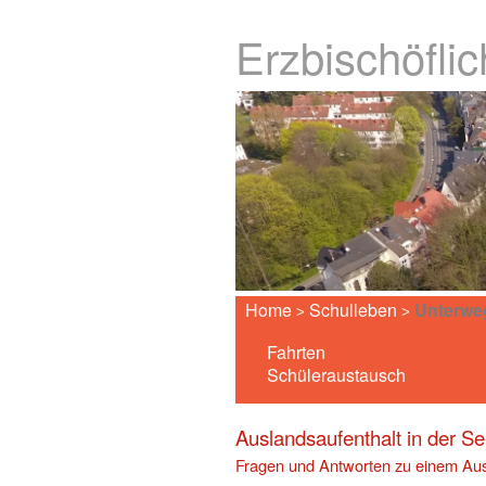
Erzbischöfli
Home
Schulleben
Unterwe
>
>
Fahrten
Schüleraustausch
Auslandsaufenthalt in der Se
Fragen und Antworten zu einem Aus