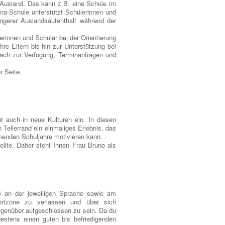
m Ausland. Das kann z.B. eine Schule im
na-Schule unterstützt Schülerinnen und
ngerer Auslandsaufenthalt während der
erinnen und Schüler bei der Orientierung
re Eltern bis hin zur Unterstützung bei
präch zur Verfügung, Terminanfragen und
r Seite.
t auch in neue Kulturen ein. In diesen
n Tellerrand ein einmaliges Erlebnis, das
menden Schuljahre motivieren kann.
llte. Daher steht Ihnen Frau Bruno als
aß an der jeweiligen Sprache sowie am
ortzone zu verlassen und über sich
egenüber aufgeschlossen zu sein. Da du
estens einen guten bis befriedigenden