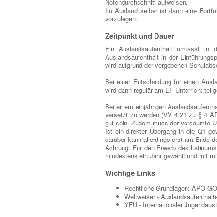
Notendurchschnitt aufweisen.
Im Ausland selber ist dann eine Fortf
vorzulegen.
Zeitpunkt und Dauer
Ein Auslandsaufenthalt umfasst in de
Auslandsaufenthalt in der Einführungs
wird aufgrund der vergebenen Schulabs
Bei einer Entscheidung für einen Ausl
wird dann regulär am EF-Unterricht te
Bei einem einjährigen Auslandsaufentha
versetzt zu werden (VV 4.21 zu § 4 AP
gut sein. Zudem muss der versäumte Unte
Ist ein direkter Übergang in die Q1 g
darüber kann allerdings erst am Ende d
Achtung: Für den Erwerb des Latinums 
mindestens ein Jahr gewählt und mit m
Wichtige Links
Rechtliche Grundlagen: APO-GOS
Weltweiser - Auslandsaufenthalt
YFU - Internationaler Jugendaus