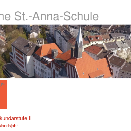
che St.-Anna-Schule
gs
kundarstufe II
landsjahr